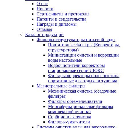
О нас
Новости
Сертификаты и протоколы
Патенты и свидетельства
Награды и дипломы
Отзывы
Каталог продукции
Фильтры-структураторы питьевой воды
Портативные фильтры (Корректоры,
структураторы)
Министанции очистки и коррекции
воды настольные
Водоочистители-корректоры
стационарные серии ЛЮКС
Фильтры-корректоры полевого типа
портативные для отдыха и туризма
Магистральные фильтры
Механическая очистка (осадочные
фильтры)
Фильтры-обезжелезиватели
Многофункциональные фильтры
комплексной очистки
Сорбционная очистка
Фильтры-умягчители
Системы очистки воды для загородного