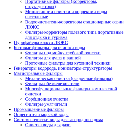
Портативные фильтры (Корректоры,
структураторы)
Министанции очистки и коррекции воды
настольные
Водоочистители-корректоры стационарные серии
ЛЮКС
Фильтры-корректоры полевого типа портативные
для отдыха и туризма
Пурифайеры класса ЛЮКС
Бытовые фильтры для очистки воды
Фильтры под мойку глубокой очистки
Фильтры для душа и ванной
Проточные фильтры для кухонной техники
Генераторы водорода, ионизаторы-структураторы
Магистральные фильтры
Механическая очистка (осадочные фильтры)
Фильтры-обезжелезиватели
Многофункциональные фильтры комплексной
очистки
Сорбционная очистка
Фильтры-умягчители
Промышленные фильтры
Опреснители морской воды
Системы очистки воды для загородного дома
Очистка воды для дачи