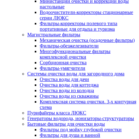
Министанции очистки и коррекции воды
настольные
Водоочистители-корректоры стационарные
серии ЛЮКС
Фильтры-корректоры полевого типа
портативные для отдыха и туризма
Магистральные фильтры
Механическая очистка (осадочные фильтры)
Фильтры-обезжелезиватели
Многофункциональные фильтры
комплексной очистки
Сорбционная очистка
Фильтры-умягчители
Системы очистки воды для загородного дома
Очистка воды для дачи
Очистка воды для коттеджа
Очистка воды из колодца
Очистка воды из скважины
Комплексная система очистки. 3-х контурная
схема
Пурифайеры класса ЛЮКС
Генераторы водорода, ионизаторы-структураторы
Бытовые фильтры для очистки воды
Фильтры под мойку глубокой очистки
Фильтры для душа и ванной