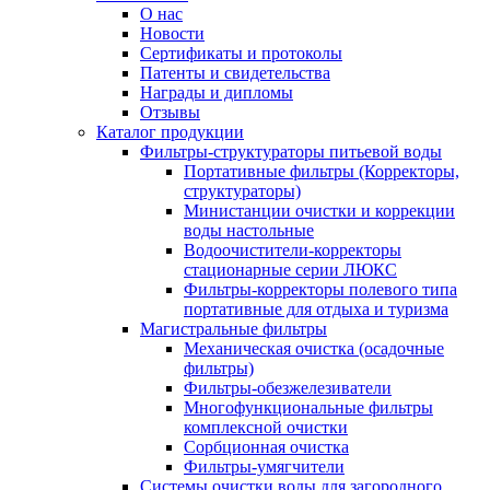
О нас
Новости
Сертификаты и протоколы
Патенты и свидетельства
Награды и дипломы
Отзывы
Каталог продукции
Фильтры-структураторы питьевой воды
Портативные фильтры (Корректоры,
структураторы)
Министанции очистки и коррекции
воды настольные
Водоочистители-корректоры
стационарные серии ЛЮКС
Фильтры-корректоры полевого типа
портативные для отдыха и туризма
Магистральные фильтры
Механическая очистка (осадочные
фильтры)
Фильтры-обезжелезиватели
Многофункциональные фильтры
комплексной очистки
Сорбционная очистка
Фильтры-умягчители
Системы очистки воды для загородного