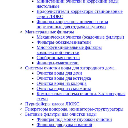
Министанции очистки и коррекции воды
настольные
Водоочистители-корректоры стационарные
серии ЛЮКС
Фильтры-корректоры полевого типа
портативные для отдыха и туризма
Магистральные фильтры
Механическая очистка (осадочные фильтры)
Фильтры-обезжелезиватели
Многофункциональные фильтры
комплексной очистки
Сорбционная очистка
Фильтры-умягчители
Системы очистки воды для загородного дома
Очистка воды для дачи
Очистка воды для коттеджа
Очистка воды из колодца
Очистка воды из скважины
Комплексная система очистки. 3-х контурная
схема
Пурифайеры класса ЛЮКС
Генераторы водорода, ионизаторы-структураторы
Бытовые фильтры для очистки воды
Фильтры под мойку глубокой очистки
Фильтры для душа и ванной