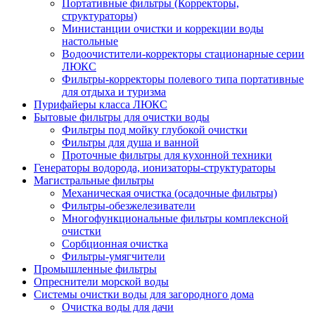
Портативные фильтры (Корректоры,
структураторы)
Министанции очистки и коррекции воды
настольные
Водоочистители-корректоры стационарные серии
ЛЮКС
Фильтры-корректоры полевого типа портативные
для отдыха и туризма
Пурифайеры класса ЛЮКС
Бытовые фильтры для очистки воды
Фильтры под мойку глубокой очистки
Фильтры для душа и ванной
Проточные фильтры для кухонной техники
Генераторы водорода, ионизаторы-структураторы
Магистральные фильтры
Механическая очистка (осадочные фильтры)
Фильтры-обезжелезиватели
Многофункциональные фильтры комплексной
очистки
Сорбционная очистка
Фильтры-умягчители
Промышленные фильтры
Опреснители морской воды
Системы очистки воды для загородного дома
Очистка воды для дачи