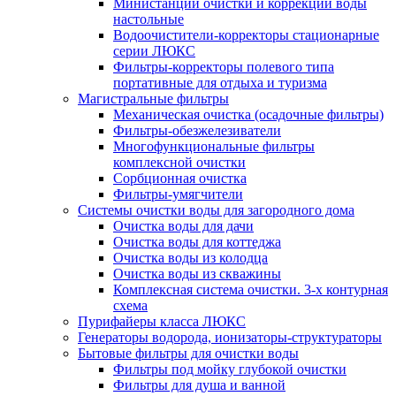
Министанции очистки и коррекции воды
настольные
Водоочистители-корректоры стационарные
серии ЛЮКС
Фильтры-корректоры полевого типа
портативные для отдыха и туризма
Магистральные фильтры
Механическая очистка (осадочные фильтры)
Фильтры-обезжелезиватели
Многофункциональные фильтры
комплексной очистки
Сорбционная очистка
Фильтры-умягчители
Системы очистки воды для загородного дома
Очистка воды для дачи
Очистка воды для коттеджа
Очистка воды из колодца
Очистка воды из скважины
Комплексная система очистки. 3-х контурная
схема
Пурифайеры класса ЛЮКС
Генераторы водорода, ионизаторы-структураторы
Бытовые фильтры для очистки воды
Фильтры под мойку глубокой очистки
Фильтры для душа и ванной