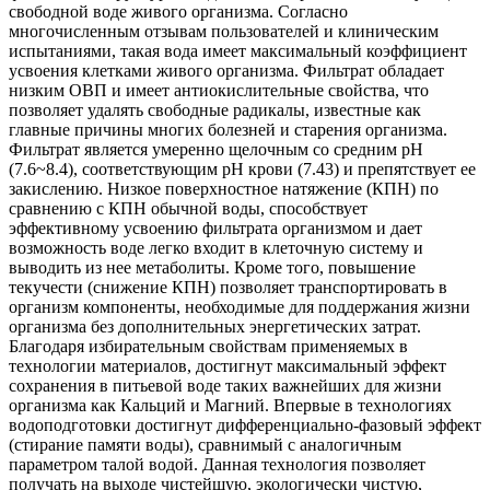
свободной воде живого организма. Согласно
многочисленным отзывам пользователей и клиническим
испытаниями, такая вода имеет максимальный коэффициент
усвоения клетками живого организма. Фильтрат обладает
низким ОВП и имеет антиокислительные свойства, что
позволяет удалять свободные радикалы, известные как
главные причины многих болезней и старения организма.
Фильтрат является умеренно щелочным со средним pH
(7.6~8.4), соответствующим pH крови (7.43) и препятствует ее
закислению. Низкое поверхностное натяжение (КПН) по
сравнению с КПН обычной воды, способствует
эффективному усвоению фильтрата организмом и дает
возможность воде легко входит в клеточную систему и
выводить из нее метаболиты. Кроме того, повышение
текучести (снижение КПН) позволяет транспортировать в
организм компоненты, необходимые для поддержания жизни
организма без дополнительных энергетических затрат.
Благодаря избирательным свойствам применяемых в
технологии материалов, достигнут максимальный эффект
сохранения в питьевой воде таких важнейших для жизни
организма как Кальций и Магний. Впервые в технологиях
водоподготовки достигнут дифференциально-фазовый эффект
(стирание памяти воды), сравнимый с аналогичным
параметром талой водой. Данная технология позволяет
получать на выходе чистейшую, экологически чистую,