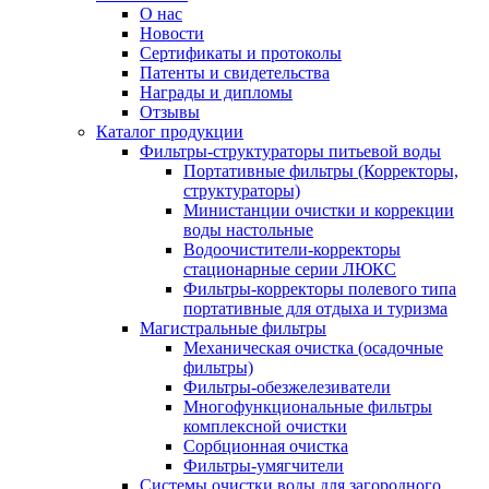
О нас
Новости
Сертификаты и протоколы
Патенты и свидетельства
Награды и дипломы
Отзывы
Каталог продукции
Фильтры-структураторы питьевой воды
Портативные фильтры (Корректоры,
структураторы)
Министанции очистки и коррекции
воды настольные
Водоочистители-корректоры
стационарные серии ЛЮКС
Фильтры-корректоры полевого типа
портативные для отдыха и туризма
Магистральные фильтры
Механическая очистка (осадочные
фильтры)
Фильтры-обезжелезиватели
Многофункциональные фильтры
комплексной очистки
Сорбционная очистка
Фильтры-умягчители
Системы очистки воды для загородного