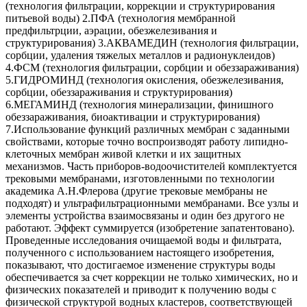
(технология фильтрации, коррекции и структурирования
питьевой воды) 2.ПФА (технология мембранной
предфильтрции, аэрации, обезжелезивания и
структурирования) 3.АКВАМЕДИН (технология фильтрации,
сорбции, удаления тяжелых металлов и радионуклеидов)
4.ФСМ (технология фильтрации, сорбции и обеззараживания)
5.ГИДРОМИНД (технология окисления, обезжелезивания,
сорбции, обеззараживания и структурирования)
6.МЕГАМИНД (технология минерализации, финишного
обеззараживания, биоактивации и структурирования)
7.Использование функций различных мембран с заданными
свойствами, которые точно воспроизводят работу липидно-
клеточных мембран живой клетки и их защитных
механизмов. Часть приборов-водоочистителей комплектуется
трековыми мембранами, изготовленными по технологии
академика А.Н.Флерова (другие трековые мембраны не
подходят) и ультрафильтрационными мембранами. Все узлы и
элементы устройства взаимосвязаны и один без другого не
работают. Эффект суммируется (изобретение запатентовано).
Проведенные исследования очищаемой воды и фильтрата,
полученного с использованием настоящего изобретения,
показывают, что достигаемое изменение структуры воды
обеспечивается за счет коррекции не только химических, но и
физических показателей и приводит к получению воды с
физической структурой водных кластеров, соответствующей