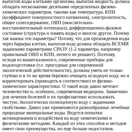
выпитой воды клетками организма, выпитая жидкость должна
обладать несколькими десятками определенных физико-
химических параметров, такими как температура, КПН
(коэффициент поверхностного натяжения), электролитность,
общее солесодержание, ОВП (окислительно-
восстановительный потенциал), дифференционно-фазовое
состояние (структура и память воды) и многое другое. Почему
так важны эти параметры? Потому, что для прохождения воды
через барьеры клетки, выпитая вода должна обладать ВСЕМИ
заданными параметрами СРАЗУ (1-2 параметра, например
правильный ОВП и КПН, ничего не решают). Поэтому,
исходя из вышесказанного, современные приборы для
водоподготовки (т.е. пригодные для современной
экологической действительности), должны уметь не только
глубоко и в то же время бережно очищать исходную воду, но и
корректировать (приводить в соответствие) ее физико-
химические характеристики. О такой воде давно мечтает
человечество и, особенно, современная медицина. Заманчиво
для лечения болезней и их профилактики использовать
чистую, биологически полноценную воду с заданными
свойствами. Давно уже применяются разнообразные лечебные
природные минеральные воды. Ведутся попытки
активирования и воздействия на воду химическими и
физическими методами. Каждый из этих способов и методов
имеет свои преимущества, но еще больше недостатков.