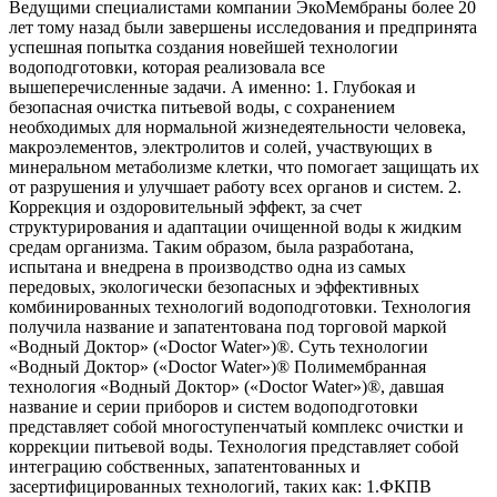
Ведущими специалистами компании ЭкоМембраны более 20
лет тому назад были завершены исследования и предпринята
успешная попытка создания новейшей технологии
водоподготовки, которая реализовала все
вышеперечисленные задачи. А именно: 1. Глубокая и
безопасная очистка питьевой воды, с сохранением
необходимых для нормальной жизнедеятельности человека,
макроэлементов, электролитов и солей, участвующих в
минеральном метаболизме клетки, что помогает защищать их
от разрушения и улучшает работу всех органов и систем. 2.
Коррекция и оздоровительный эффект, за счет
структурирования и адаптации очищенной воды к жидким
средам организма. Таким образом, была разработана,
испытана и внедрена в производство одна из самых
передовых, экологически безопасных и эффективных
комбинированных технологий водоподготовки. Технология
получила название и запатентована под торговой маркой
«Водный Доктор» («Doctor Water»)®. Суть технологии
«Водный Доктор» («Doctor Water»)® Полимембранная
технология «Водный Доктор» («Doctor Water»)®, давшая
название и серии приборов и систем водоподготовки
представляет собой многоступенчатый комплекс очистки и
коррекции питьевой воды. Технология представляет собой
интеграцию собственных, запатентованных и
засертифицированных технологий, таких как: 1.ФКПВ