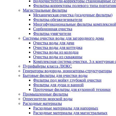
Водоочистители-корректоры стационарные 
Фильтры-корректоры полевого типа портатив
Магистральные фильтры
Механическая очистка (осадочные фильтры)
Фильтры-обезжелезиватели
Многофункциональные фильтры комплексной
Сорбционная очистка
Фильтры-умягчители
Системы очистки воды для загородного дома
Очистка воды для дачи
Очистка воды для коттеджа
Очистка воды из колодца
Очистка воды из скважины
Комплексная система очистки. 3-х контурная 
Пурифайеры класса ЛЮКС
Генераторы водорода, ионизаторы-структураторы
Бытовые фильтры для очистки воды
Фильтры под мойку глубокой очистки
Фильтры для душа и ванной
Проточные фильтры для кухонной техники
Промышленные фильтры
Опреснители морской воды
Расходные материалы
Расходные материалы для напорных
Расходные материалы для магистральных