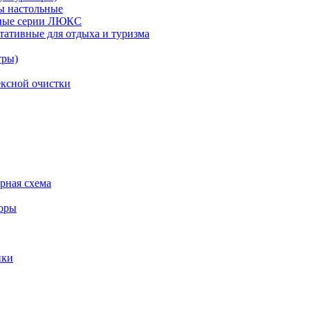
ы настольные
рные серии ЛЮКС
тативные для отдыха и туризма
тры)
ксной очистки
урная схема
торы
ики