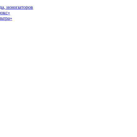
да, ионизаторов
Люкс»
льтра»