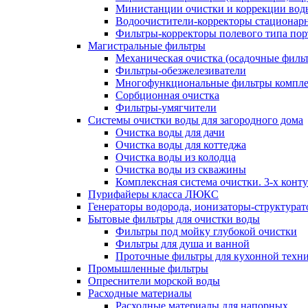
Министанции очистки и коррекции вод
Водоочистители-корректоры стациона
Фильтры-корректоры полевого типа пор
Магистральные фильтры
Механическая очистка (осадочные филь
Фильтры-обезжелезиватели
Многофункциональные фильтры компле
Сорбционная очистка
Фильтры-умягчители
Системы очистки воды для загородного дома
Очистка воды для дачи
Очистка воды для коттеджа
Очистка воды из колодца
Очистка воды из скважины
Комплексная система очистки. 3-х конт
Пурифайеры класса ЛЮКС
Генераторы водорода, ионизаторы-структура
Бытовые фильтры для очистки воды
Фильтры под мойку глубокой очистки
Фильтры для душа и ванной
Проточные фильтры для кухонной техн
Промышленные фильтры
Опреснители морской воды
Расходные материалы
Расходные материалы для напорных