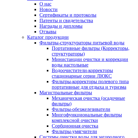
О нас
Новости
Сертификаты и протоколы
Патенты и свидетельства
Награды и дипломы
Отзывы
Каталог продукции
Фильтры-структураторы питьевой воды
Портативные фильтры (Корректоры,
структураторы)
Министанции очистки и коррекции
воды настольные
Водоочистители-корректоры
стационарные серии ЛЮКС
Фильтры-корректоры полевого типа
портативные для отдыха и туризма
Магистральные фильтры
Механическая очистка (осадочные
фильтры)
Фильтры-обезжелезиватели
Многофункциональные фильтры
комплексной очистки
Сорбционная очистка
Фильтры-умягчители
Системы очистки воды для загородного