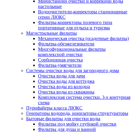
Министанции очистки и коррекции воды
настольные
Водоочистители-корректоры стационарные
серии ЛЮКС
Фильтры-корректоры полевого типа
портативные для отдыха и туризма
Магистральные фильтры
Механическая очистка (осадочные фильтры)
Фильтры-обезжелезиватели
Многофункциональные фильтры
комплексной очистки
Сорбционная очистка
Фильтры-умягчители
Системы очистки воды для загородного дома
Очистка воды для дачи
Очистка воды для коттеджа
Очистка воды из колодца
Очистка воды из скважины
Комплексная система очистки. 3-х контурная
схема
Пурифайеры класса ЛЮКС
Генераторы водорода, ионизаторы-структураторы
Бытовые фильтры для очистки воды
Фильтры под мойку глубокой очистки
Фильтры для душа и ванной