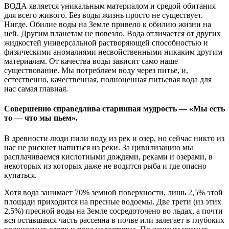
ВОДА является уникальным материалом и средой обитания
для всего живого. Без воды жизнь просто не существует.
Нигде. Обилие воды на Земле привело к обилию жизни на
ней. Другим планетам не повезло. Вода отличается от других
жидкостей универсальной растворяющей способностью и
физическими аномалиями несвойственными никаким другим
материалам. От качества воды зависит само наше
существование. Мы потребляем воду через питье, и,
естественно, качественная, полноценная питьевая вода для
нас самая главная.
Совершенно справедлива старинная мудрость — «Мы есть
то — что мы пьем».
В древности люди пили воду из рек и озер, но сейчас никто из
нас не рискнет напиться из реки. За цивилизацию мы
расплачиваемся кислотными дождями, реками и озерами, в
некоторых из которых даже не водится рыба и где опасно
купаться.
Хотя вода занимает 70% земной поверхности, лишь 2,5% этой
площади приходится на пресные водоемы. Две трети (из этих
2,5%) пресной воды на Земле сосредоточено во льдах, а почти
вся оставшаяся часть рассеяна в почве или залегает в глубоких