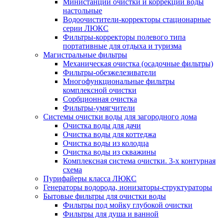
Министанции очистки и коррекции воды
настольные
Водоочистители-корректоры стационарные
серии ЛЮКС
Фильтры-корректоры полевого типа
портативные для отдыха и туризма
Магистральные фильтры
Механическая очистка (осадочные фильтры)
Фильтры-обезжелезиватели
Многофункциональные фильтры
комплексной очистки
Сорбционная очистка
Фильтры-умягчители
Системы очистки воды для загородного дома
Очистка воды для дачи
Очистка воды для коттеджа
Очистка воды из колодца
Очистка воды из скважины
Комплексная система очистки. 3-х контурная
схема
Пурифайеры класса ЛЮКС
Генераторы водорода, ионизаторы-структураторы
Бытовые фильтры для очистки воды
Фильтры под мойку глубокой очистки
Фильтры для душа и ванной