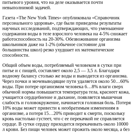
питьевого уровня, что на деле оказывается почти
невыполнимой задачей.
Газета «The New York Times» опубликовала «Справочник
персонального здоровья», где были приведены результаты
научных исследований, подтверждающих, что уменьшение
содержания воды в теле взрослого человека на 4-5% снижает
работоспособность на 20-30%. Обезвоживание организма
школьников даже на 1-2% (обычное состояние для
большинства школ) резко ухудшает их математические
способности.
Общий объем воды, потребляемый человеком в сутки при
питье и с пищей, составляет около 2,5 — 3,5 л. Благодаря
водному балансу столько же воды и выводится из организма.
Через почки и мочевыводящие пути удаляется около 50…60%
воды. При потере организмом человека 6…8% влаги сверх
обычной нормы повышается температура тела, краснеет кожа,
учащается сердцебиение и дыхание, появляется мышечная
слабость и головокружение, начинается головная боль. Потеря
10% воды может привести к необратимым изменениям в
организме, а потеря 15…20% приводит к смерти, поскольку
кровь настолько густеет, что с ее перекачкой не справляется
сердце. В сутки сердцу приходится перекачивать около 10000
л крови. Без пищи человек может прожить около месяца, а без