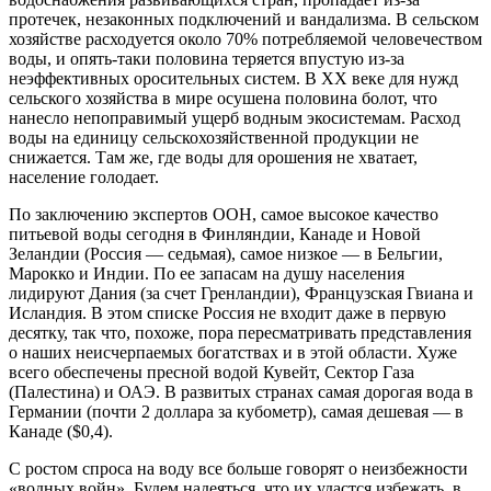
протечек, незаконных подключений и вандализма. В сельском
хозяйстве расходуется около 70% потребляемой человечеством
воды, и опять-таки половина теряется впустую из-за
неэффективных оросительных систем. В ХХ веке для нужд
сельского хозяйства в мире осушена половина болот, что
нанесло непоправимый ущерб водным экосистемам. Расход
воды на единицу сельскохозяйственной продукции не
снижается. Там же, где воды для орошения не хватает,
население голодает.
По заключению экспертов ООН, самое высокое качество
питьевой воды сегодня в Финляндии, Канаде и Новой
Зеландии (Россия — седьмая), самое низкое — в Бельгии,
Марокко и Индии. По ее запасам на душу населения
лидируют Дания (за счет Гренландии), Французская Гвиана и
Исландия. В этом списке Россия не входит даже в первую
десятку, так что, похоже, пора пересматривать представления
о наших неисчерпаемых богатствах и в этой области. Хуже
всего обеспечены пресной водой Кувейт, Сектор Газа
(Палестина) и ОАЭ. В развитых странах самая дорогая вода в
Германии (почти 2 доллара за кубометр), самая дешевая — в
Канаде ($0,4).
С ростом спроса на воду все больше говорят о неизбежности
«водных войн». Будем надеяться, что их удастся избежать, в