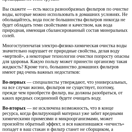
Вы скажете — есть масса разнообразных фильтров по очистке
воды, которые можно использовать в домашних условиях. Не
обольщайтесь, вода после большинства фильтров никогда не
будет обладать теми свойствами и качеством, как вода
природная, имеющая сбалансированный состав минеральных
солей.
Многоступенчатая электро-физико-химическая очистка воды
значительно нарушает ее природные свойства, делая воду
«мертвой», а некоторые технологии очистки попросту опасны
для здоровья. Какую пользу может принести организму такая
жидкость? Кроме того, большинство домашних фильтров
имеют ряд очень важных недостатков:
Во-первых
— специалисты утверждают, что универсальных,
на все случаи жизни, фильтров не существует, поэтому,
прежде чем приобрести фильтр, вы должны разобраться, от
каких вредных соединений будете очищать воду.
Во-вторых
— не исключена возможность, что в конце
ресурса, когда фильтрующий материал уже забит вредными
химическими примесями и микроорганизмами, может
произойти обратный эффект, и вся накопившаяся «нечисть»
попадет в ваш стакан и фильтр станет не сборщиком, а