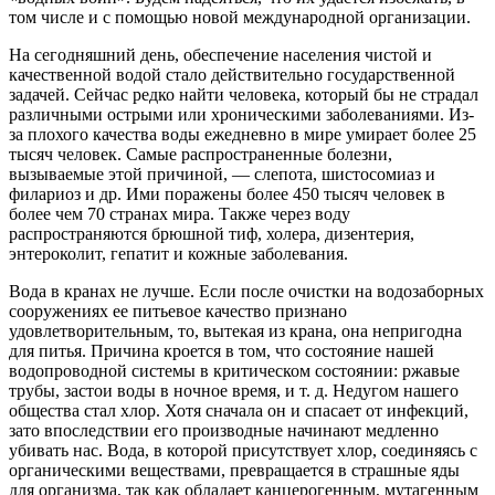
том числе и с помощью новой международной организации.
На сегодняшний день, обеспечение населения чистой и
качественной водой стало действительно государственной
задачей. Сейчас редко найти человека, который бы не страдал
различными острыми или хроническими заболеваниями. Из-
за плохого качества воды ежедневно в мире умирает более 25
тысяч человек. Самые распространенные болезни,
вызываемые этой причиной, — слепота, шистосомиаз и
филариоз и др. Ими поражены более 450 тысяч человек в
более чем 70 странах мира. Также через воду
распространяются брюшной тиф, холера, дизентерия,
энтероколит, гепатит и кожные заболевания.
Вода в кранах не лучше. Если после очистки на водозаборных
сооружениях ее питьевое качество признано
удовлетворительным, то, вытекая из крана, она непригодна
для питья. Причина кроется в том, что состояние нашей
водопроводной системы в критическом состоянии: ржавые
трубы, застои воды в ночное время, и т. д. Недугом нашего
общества стал хлор. Хотя сначала он и спасает от инфекций,
зато впоследствии его производные начинают медленно
убивать нас. Вода, в которой присутствует хлор, соединяясь с
органическими веществами, превращается в страшные яды
для организма, так как обладает канцерогенным, мутагенным