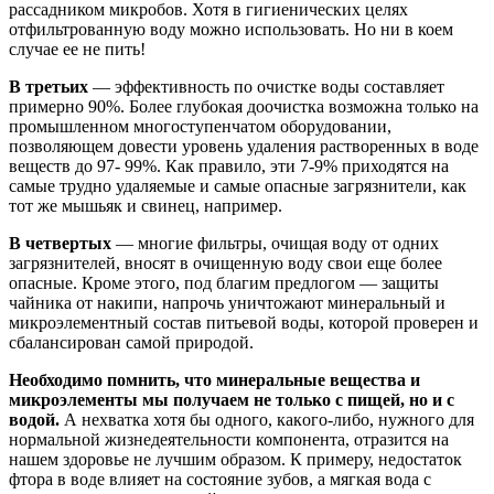
рассадником микробов. Хотя в гигиенических целях
отфильтрованную воду можно использовать. Но ни в коем
случае ее не пить!
В третьих
— эффективность по очистке воды составляет
примерно 90%. Более глубокая доочистка возможна только на
промышленном многоступенчатом оборудовании,
позволяющем довести уровень удаления растворенных в воде
веществ до 97- 99%. Как правило, эти 7-9% приходятся на
самые трудно удаляемые и самые опасные загрязнители, как
тот же мышьяк и свинец, например.
В четвертых
— многие фильтры, очищая воду от одних
загрязнителей, вносят в очищенную воду свои еще более
опасные. Кроме этого, под благим предлогом — защиты
чайника от накипи, напрочь уничтожают минеральный и
микроэлементный состав питьевой воды, которой проверен и
сбалансирован самой природой.
Необходимо помнить, что минеральные вещества и
микроэлементы мы получаем не только с пищей, но и с
водой.
А нехватка хотя бы одного, какoго-либо, нужного для
нормальной жизнедеятельности компонента, отразится на
нашем здоровье не лучшим образом. К примеру, недостаток
фтора в воде влияет на состояние зубов, а мягкая вода с