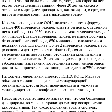
«Запасы чистой воды сокращаются, тогда, как спрос на нее
растет безудержными темпами. Через 20 лет на каждого
человека в мире будет приходиться, как ожидают, в среднем
на треть меньше воды, чем в настоящее время».
Как отмечено в докладе ООН, подготовленном к форуму,
свыше 400 миллионов человек живут в регионах с серьезной
нехваткой воды (к 2050 году их число может увеличиться до 2
миллиардов), свыше миллиарда человек не имеют доступа к
безопасной питьевой воде, 850 миллионов голодают из-за
нехватки воды для полива. Более 2 миллионов человек в год
(в основном дети) умирают от болезней, связанных с
загрязнением питьевой воды, отсутствием канализации и
элементарной гигиены. В развивающихся странах на долю
заболеваний, вызванных потреблением воды, непригодной
для питья и приготовления пищи, приходится до75% случаев.
На форуме генеральный директор ЮНЕСКО К. Мацуура
объявил о создании специальной международной
организации, которая будет предупреждать и улаживать
межгосударственные конфликты из-за нехватки воды.
Недостаток воды во многом вызван тем, что сей бесценный
дар природы, во многих странах до сих пор воспринимают
как бесплатный. Так, около половины воды в системах
водоснабжения развивающихся стран, пропадает из-за