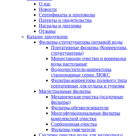
О нас
Новости
Сертификаты и протоколы
Патенты и свидетельства
Награды и дипломы
Отзывы
Каталог продукции
Фильтры-структураторы питьевой воды
Портативные фильтры (Корректоры,
структураторы)
Министанции очистки и коррекции
воды настольные
Водоочистители-корректоры
стационарные серии ЛЮКС
Фильтры-корректоры полевого типа
портативные для отдыха и туризма
Магистральные фильтры
Механическая очистка (осадочные
фильтры)
Фильтры-обезжелезиватели
Многофункциональные фильтры
комплексной очистки
Сорбционная очистка
Фильтры-умягчители
Системы очистки воды для загородного