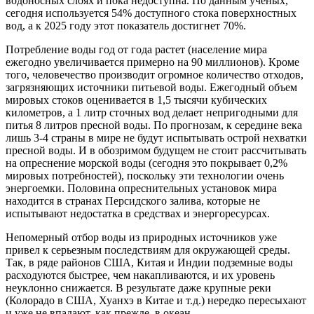
водоносных слоях и пока недоступна. По данным ученых,
сегодня используется 54% доступного стока поверхностных
вод, а к 2025 году этот показатель достигнет 70%.
Потребление воды год от года растет (население мира
ежегодно увеличивается примерно на 90 миллионов). Кроме
того, человечество производит огромное количество отходов,
загрязняющих источники питьевой воды. Ежегодный объем
мировых стоков оценивается в 1,5 тысячи кубических
километров, а 1 литр сточных вод делает непригодными для
питья 8 литров пресной воды. По прогнозам, к середине века
лишь 3-4 страны в мире не будут испытывать острой нехватки
пресной воды. И в обозримом будущем не стоит рассчитывать
на опреснение морской воды (сегодня это покрывает 0,2%
мировых потребностей), поскольку эти технологии очень
энергоемки. Половина опреснительных установок мира
находится в странах Персидского залива, которые не
испытывают недостатка в средствах и энергоресурсах.
Непомерный отбор воды из природных источников уже
привел к серьезным последствиям для окружающей среды.
Так, в ряде районов США, Китая и Индии подземные воды
расходуются быстрее, чем накапливаются, и их уровень
неуклонно снижается. В результате даже крупные реки
(Колорадо в США, Хуанхэ в Китае и т.д.) нередко пересыхают
и уже не впадают, как прежде, в океан.