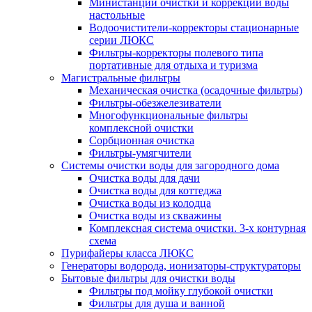
Министанции очистки и коррекции воды
настольные
Водоочистители-корректоры стационарные
серии ЛЮКС
Фильтры-корректоры полевого типа
портативные для отдыха и туризма
Магистральные фильтры
Механическая очистка (осадочные фильтры)
Фильтры-обезжелезиватели
Многофункциональные фильтры
комплексной очистки
Сорбционная очистка
Фильтры-умягчители
Системы очистки воды для загородного дома
Очистка воды для дачи
Очистка воды для коттеджа
Очистка воды из колодца
Очистка воды из скважины
Комплексная система очистки. 3-х контурная
схема
Пурифайеры класса ЛЮКС
Генераторы водорода, ионизаторы-структураторы
Бытовые фильтры для очистки воды
Фильтры под мойку глубокой очистки
Фильтры для душа и ванной