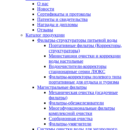
О нас
Новости
Сертификаты и протоколы
Патенты и свидетельства
Награды и дипломы
Отзывы
Каталог продукции
Фильтры-структураторы питьевой воды
Портативные фильтры (Корректоры,
структураторы)
Министанции очистки и коррекции
воды настольные
Водоочистители-корректоры
стационарные серии ЛЮКС
Фильтры-корректоры полевого типа
портативные для отдыха и туризма
Магистральные фильтры
Механическая очистка (осадочные
фильтры)
Фильтры-обезжелезиватели
Многофункциональные фильтры
комплексной очистки
Сорбционная очистка
Фильтры-умягчители
Системы очистки воды для загородного