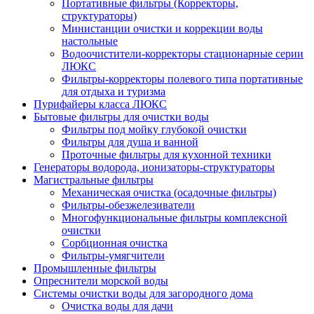
Портативные фильтры (Корректоры,
структураторы)
Министанции очистки и коррекции воды
настольные
Водоочистители-корректоры стационарные серии
ЛЮКС
Фильтры-корректоры полевого типа портативные
для отдыха и туризма
Пурифайеры класса ЛЮКС
Бытовые фильтры для очистки воды
Фильтры под мойку глубокой очистки
Фильтры для душа и ванной
Проточные фильтры для кухонной техники
Генераторы водорода, ионизаторы-структураторы
Магистральные фильтры
Механическая очистка (осадочные фильтры)
Фильтры-обезжелезиватели
Многофункциональные фильтры комплексной
очистки
Сорбционная очистка
Фильтры-умягчители
Промышленные фильтры
Опреснители морской воды
Системы очистки воды для загородного дома
Очистка воды для дачи