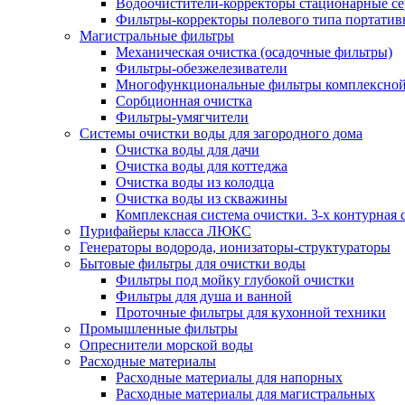
Водоочистители-корректоры стационарные 
Фильтры-корректоры полевого типа портатив
Магистральные фильтры
Механическая очистка (осадочные фильтры)
Фильтры-обезжелезиватели
Многофункциональные фильтры комплексной
Сорбционная очистка
Фильтры-умягчители
Системы очистки воды для загородного дома
Очистка воды для дачи
Очистка воды для коттеджа
Очистка воды из колодца
Очистка воды из скважины
Комплексная система очистки. 3-х контурная 
Пурифайеры класса ЛЮКС
Генераторы водорода, ионизаторы-структураторы
Бытовые фильтры для очистки воды
Фильтры под мойку глубокой очистки
Фильтры для душа и ванной
Проточные фильтры для кухонной техники
Промышленные фильтры
Опреснители морской воды
Расходные материалы
Расходные материалы для напорных
Расходные материалы для магистральных