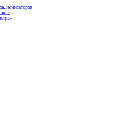
да, ионизаторов
Люкс»
льтра»