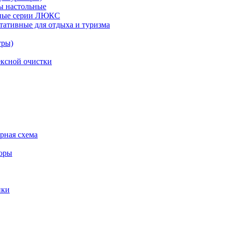
ы настольные
рные серии ЛЮКС
тативные для отдыха и туризма
тры)
ксной очистки
урная схема
торы
ики