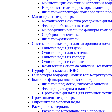
Министанции очистки и коррекции вод
Водоочистители-корректоры стациона
Фильтры-корректоры полевого типа пор
Магистральные фильтры
Механическая очистка (осадочные филь
Фильтры-обезжелезиватели
Многофункциональные фильтры компле
Сорбционная очистка
Фильтры-умягчители
Системы очистки воды для загородного дома
Очистка воды для дачи
Очистка воды для коттеджа
Очистка воды из колодца
Очистка воды из скважины
Комплексная система очистки. 3-х конт
Пурифайеры класса ЛЮКС
Генераторы водорода, ионизаторы-структура
Бытовые фильтры для очистки воды
Фильтры под мойку глубокой очистки
Фильтры для душа и ванной
Проточные фильтры для кухонной техн
Промышленные фильтры
Опреснители морской воды
Расходные материалы
Расходные материалы для напорных