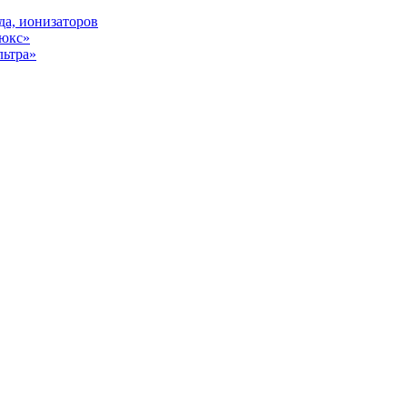
да, ионизаторов
Люкс»
льтра»