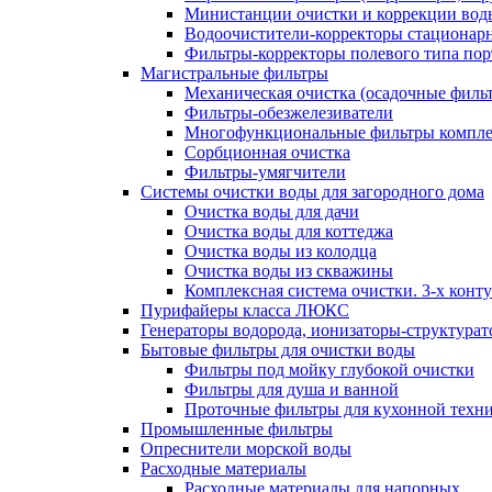
Министанции очистки и коррекции вод
Водоочистители-корректоры стациона
Фильтры-корректоры полевого типа пор
Магистральные фильтры
Механическая очистка (осадочные филь
Фильтры-обезжелезиватели
Многофункциональные фильтры компле
Сорбционная очистка
Фильтры-умягчители
Системы очистки воды для загородного дома
Очистка воды для дачи
Очистка воды для коттеджа
Очистка воды из колодца
Очистка воды из скважины
Комплексная система очистки. 3-х конт
Пурифайеры класса ЛЮКС
Генераторы водорода, ионизаторы-структура
Бытовые фильтры для очистки воды
Фильтры под мойку глубокой очистки
Фильтры для душа и ванной
Проточные фильтры для кухонной техн
Промышленные фильтры
Опреснители морской воды
Расходные материалы
Расходные материалы для напорных