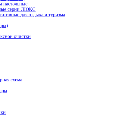
ы настольные
рные серии ЛЮКС
тативные для отдыха и туризма
тры)
ксной очистки
урная схема
торы
ики