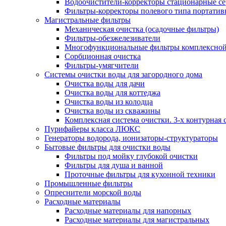
Водоочистители-корректоры стационарные 
Фильтры-корректоры полевого типа портатив
Магистральные фильтры
Механическая очистка (осадочные фильтры)
Фильтры-обезжелезиватели
Многофункциональные фильтры комплексной
Сорбционная очистка
Фильтры-умягчители
Системы очистки воды для загородного дома
Очистка воды для дачи
Очистка воды для коттеджа
Очистка воды из колодца
Очистка воды из скважины
Комплексная система очистки. 3-х контурная 
Пурифайеры класса ЛЮКС
Генераторы водорода, ионизаторы-структураторы
Бытовые фильтры для очистки воды
Фильтры под мойку глубокой очистки
Фильтры для душа и ванной
Проточные фильтры для кухонной техники
Промышленные фильтры
Опреснители морской воды
Расходные материалы
Расходные материалы для напорных
Расходные материалы для магистральных