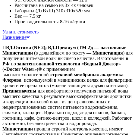
Рассчитана на семью из 3х-4х человек
Габариты (ДхВхШ) 310х310х520 мм
Вес — 7,5 кг
Производительность: 8-16 л/сутки
Узнать стоимость
Назначение
П
ВД-Оптима (NF 2); ВД-Премиум (ТМ 2); — настольные
Министанции
(в дальнейшем по тексту —
Министанция
) для
получения питьевой воды высшего качества. Изготовлены
в
РФ
по
запатентованной технологии «Водный Доктор»
(«Doctor Water»)®
с применением
высокотехнологичной
«трековой мембраны» академика
Флерова
, используемой в медицинских целях для фильтрации
крови и ее препаратов (модели защищены двумя патентами).
Предназначены
для комфортного получения питьевой воды
высшего качества в результате высокоэффективной доочистки
и коррекции питьевой воды из централизованных и
нецентрализованных систем питьевого водоснабжения,
скважин, колодцев. Идеально подходят для офисов, банков,
гостиниц, кафе, фитнес-центров, школ и колледжей. Работают
автономно, без электричества и водопровода.
Министанции
прошли строгий контроль качества, имеют
Сертификат соответствия и Санитарно-эпидемиологическое