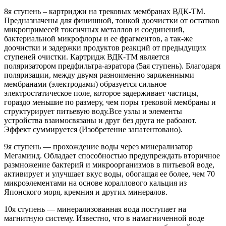
8я ступень – картриджи на трековых мембранах ВДК-ТМ.
Предназначены для финишной, тонкой доочистки от остатков
микропримесей токсичных металлов и соединений,
бактериальной микрофлоры и ее фрагментов, а так-же
доочистки и задержки продуктов реакций от предыдущих
ступеней очистки. Картридж ВДК-ТМ является
поляризатором предфильтра-аэратора (5ая ступень). Благодаря
поляризации, между двумя разноименно заряженными
мембранами (электродами) образуется сильное
электростатическое поле, которое задерживает частицы,
гораздо меньшие по размеру, чем поры трековой мембраны и
структурирует питьевую воду.Все узлы и элементы
устройства взаимосвязаны и друг без друга не рабоают.
Эффект суммируется (Изобретение запатентовано).
9я ступень — прохождение воды через минерализатор
Мегаминд. Обладает способностью предупреждать вторичное
размножение бактерий и микроорганизмов в питьевой воде,
активирует и улучшает вкус воды, обогащая ее более, чем 70
микроэлементами на основе кораллового кальция из
Японского моря, кремния и других минералов.
10я ступень — минерализованная вода поступает на
магнитную систему. Известно, что в намагниченной воде