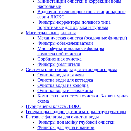
Министанции очистки и коррекции воды
настольные
Водоочистители-корректоры стационарные
серии ЛЮКС
Фильтры-корректоры полевого типа
портативные для отдыха и туризма
Магистральные фильтры
Механическая очистка (осадочные фильтры)
Фильтры-обезжелезиватели
Многофункциональные фильтры
комплексной очистки
Сорбционная очистка
Фильтры-умягчители
Системы очистки воды для загородного дома
Очистка воды для дачи
Очистка воды для коттеджа
Очистка воды из колодца
Очистка воды из скважины
Комплексная система очистки. 3-х контурная
схема
Пурифайеры класса ЛЮКС
Генераторы водорода, ионизаторы-структураторы
Бытовые фильтры для очистки воды
Фильтры под мойку глубокой очистки
Фильтры для душа и ванной