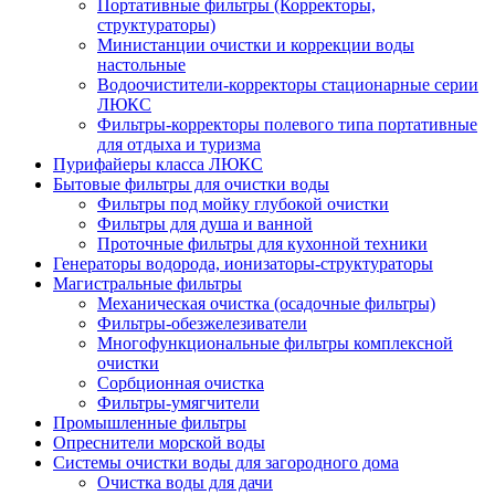
Портативные фильтры (Корректоры,
структураторы)
Министанции очистки и коррекции воды
настольные
Водоочистители-корректоры стационарные серии
ЛЮКС
Фильтры-корректоры полевого типа портативные
для отдыха и туризма
Пурифайеры класса ЛЮКС
Бытовые фильтры для очистки воды
Фильтры под мойку глубокой очистки
Фильтры для душа и ванной
Проточные фильтры для кухонной техники
Генераторы водорода, ионизаторы-структураторы
Магистральные фильтры
Механическая очистка (осадочные фильтры)
Фильтры-обезжелезиватели
Многофункциональные фильтры комплексной
очистки
Сорбционная очистка
Фильтры-умягчители
Промышленные фильтры
Опреснители морской воды
Системы очистки воды для загородного дома
Очистка воды для дачи