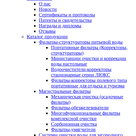
О нас
Новости
Сертификаты и протоколы
Патенты и свидетельства
Награды и дипломы
Отзывы
Каталог продукции
Фильтры-структураторы питьевой воды
Портативные фильтры (Корректоры,
структураторы)
Министанции очистки и коррекции
воды настольные
Водоочистители-корректоры
стационарные серии ЛЮКС
Фильтры-корректоры полевого типа
портативные для отдыха и туризма
Магистральные фильтры
Механическая очистка (осадочные
фильтры)
Фильтры-обезжелезиватели
Многофункциональные фильтры
комплексной очистки
Сорбционная очистка
Фильтры-умягчители
Системы очистки воды для загородного