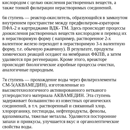
кислородом с целью окисления растворенных веществ, а
также тонкой фильтрации нерастворимых соединений.
6я ступень — реактор-окислитель, образующийся в замкнутом
внутреннем пространстве между предфильтром-аэратором
ПФА-2 и картриджами ВДК- ТМ. Здесь происходят процессы
доокисления растворенных веществ кислородом и перевод их
в нерастворимую форму ( например, растворенное 2-х
валентное железо переходит в нерастворимую 3-х валентную
форму, т.е. обычную ржавчину). В результате, продукты
химических реакций оседают на мембранах ФКПВ, а затем
удаляются при регенерации. Кроме этого, вреакторе
происходят биологические аэробные процессы очистки,
аналогичные природным.
7я ступень — прохождение воды через фильтроэлементы
СМ-5(АКВАМЕДИН), изготовленные из
высокотехнологичного активированного нетканого
углеродистого материала АКВАМЕДИН. Эта ступень
задерживает большинство из известных органических
соединений, в т.ч. растворенный и связанный хлор,
хлорорганику, пестициды, нефтепродукты, фенолы,
ядохимикаты, тяжелые металлы. Удаляются посторонние
запахи и привкусы, улучшается вкус и органолептические
свойства воды.