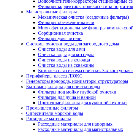
Водоочистители-корректоры стационарные 
Фильтры-корректоры полевого типа портатив
Магистральные фильтры
Механическая очистка (осадочные фильтры)
Фильтры-обезжелезиватели
Многофункциональные фильтры комплексной
Сорбционная очистка
Фильтры-умягчители
Системы очистки воды для загородного дома
Очистка воды для дачи
Очистка воды для коттеджа
Очистка воды из колодца
Очистка воды из скважины
Комплексная система очистки. 3-х контурная 
Пурифайеры класса ЛЮКС
Генераторы водорода, ионизаторы-структураторы
Бытовые фильтры для очистки воды
Фильтры под мойку глубокой очистки
Фильтры для душа и ванной
Проточные фильтры для кухонной техники
Промышленные фильтры
Опреснители морской воды
Расходные материалы
Расходные материалы для напорных
Расходные материалы для магистральных