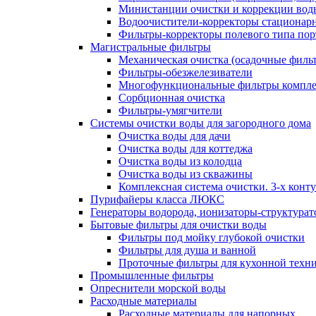
Министанции очистки и коррекции вод
Водоочистители-корректоры стациона
Фильтры-корректоры полевого типа пор
Магистральные фильтры
Механическая очистка (осадочные филь
Фильтры-обезжелезиватели
Многофункциональные фильтры компле
Сорбционная очистка
Фильтры-умягчители
Системы очистки воды для загородного дома
Очистка воды для дачи
Очистка воды для коттеджа
Очистка воды из колодца
Очистка воды из скважины
Комплексная система очистки. 3-х конт
Пурифайеры класса ЛЮКС
Генераторы водорода, ионизаторы-структура
Бытовые фильтры для очистки воды
Фильтры под мойку глубокой очистки
Фильтры для душа и ванной
Проточные фильтры для кухонной техн
Промышленные фильтры
Опреснители морской воды
Расходные материалы
Расходные материалы для напорных