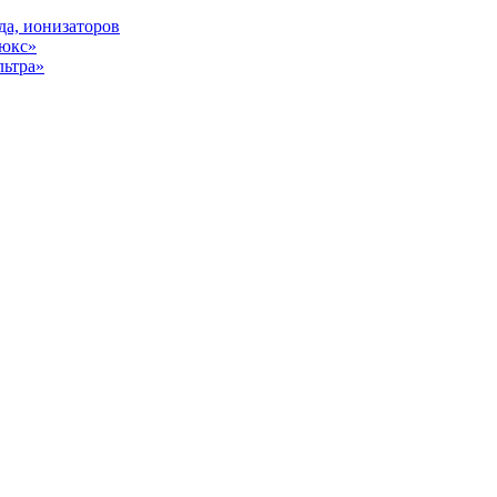
да, ионизаторов
Люкс»
льтра»