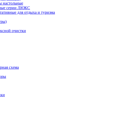
ы настольные
рные серии ЛЮКС
тативные для отдыха и туризма
тры)
ксной очистки
урная схема
торы
ики